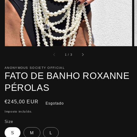
em
galeria
de
1
/
3
ANONYMOUS SOCIETY OFFICIAL
FATO DE BANHO ROXANNE
PÉROLAS
Preço
€245,00 EUR
Esgotado
normal
Imposto incluído.
Size
S
M
L