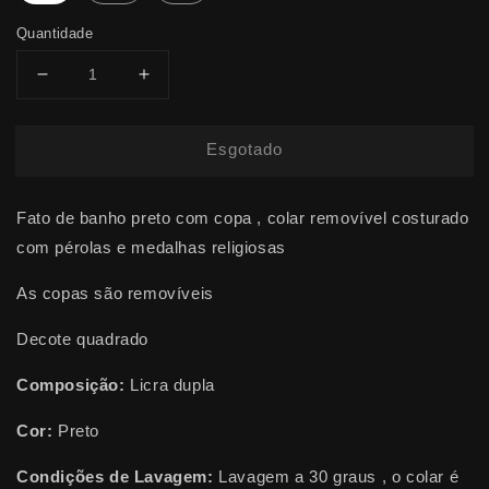
Quantidade
Diminuir
Aumentar
a
a
quantidade
quantidade
Esgotado
de
de
FATO
FATO
DE
DE
Fato de banho preto com copa , colar removível costurado
BANHO
BANHO
ROXANNE
ROXANNE
com pérolas e medalhas religiosas
PÉROLAS
PÉROLAS
As copas são removíveis
Decote quadrado
Composição:
Licra dupla
Cor:
Preto
Condições de Lavagem:
Lavagem a 30 graus , o colar é