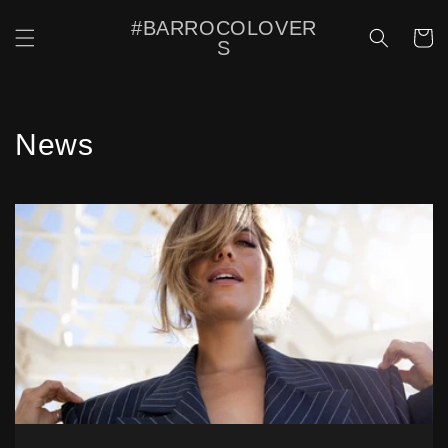
Saltar
para o
#BARROCOLOVER
Carrinh
conteúdo
S
News