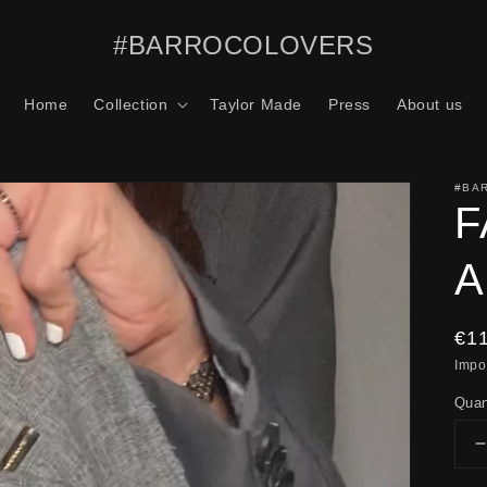
#BARROCOLOVERS
Home
Collection
Taylor Made
Press
About us
#BA
F
A
Pr
€1
no
Impo
Quan