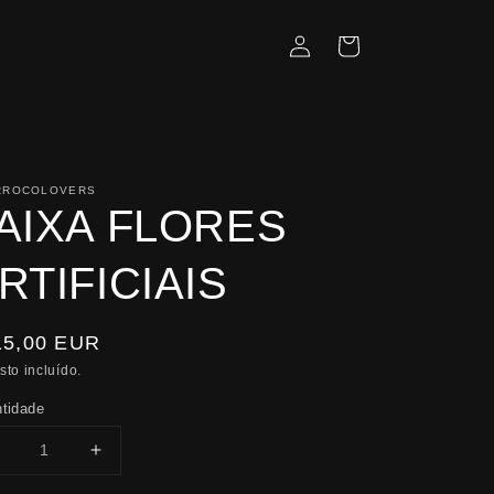
Iniciar
Carrinho
sessão
RROCOLOVERS
AIXA FLORES
RTIFICIAIS
eço
15,00 EUR
rmal
sto incluído.
tidade
Diminuir
Aumentar
a
a