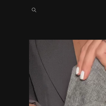
Saltar
para o
conteúdo
Saltar para
a
informação
do produto