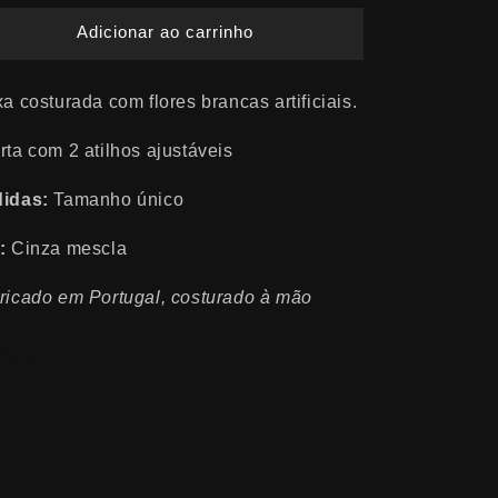
quantidade
quantidade
Adicionar ao carrinho
de
de
FAIXA
FAIXA
FLORES
FLORES
a costurada com flores brancas artificiais.
ARTIFICIAIS
ARTIFICIAIS
rta com 2 atilhos ajustáveis
idas:
Tamanho único
:
Cinza mescla
ricado em Portugal, costurado à mão
Share