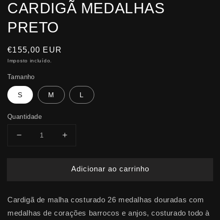
CARDIGÃ MEDALHAS
PRETO
Preço
€155,00 EUR
normal
Imposto incluído.
Tamanho
S
M
L
Quantidade
Diminuir
Aumentar
a
a
quantidade
quantidade
Adicionar ao carrinho
de
de
CARDIGÃ
CARDIGÃ
MEDALHAS
MEDALHAS
Cardigã de malha costurado 26 medalhas douradas com
PRETO
PRETO
medalhas de corações barrocos e anjos, costurado todo à